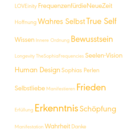
FrequenzenfürdieNeueZeit
LOVEinity
True Self
Wahres Selbst
Hoffnung
Bewusstsein
Wissen
Innere Ordnung
Seelen-Vision
Longevity
TheSophiaFrequencies
Human Design
Sophias Perlen
Frieden
Selbstliebe
Manifestieren
Erkenntnis
Schöpfung
Erfüllung
Wahrheit
Danke
Manifestation