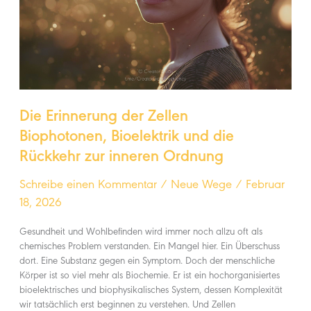
Rückkehr
zur
inneren
Ordnung
Die Erinnerung der Zellen
Biophotonen, Bioelektrik und die
Rückkehr zur inneren Ordnung
Schreibe einen Kommentar
/
Neue Wege
/
Februar
18, 2026
Gesundheit und Wohlbefinden wird immer noch allzu oft als
chemisches Problem verstanden. Ein Mangel hier. Ein Überschuss
dort. Eine Substanz gegen ein Symptom. Doch der menschliche
Körper ist so viel mehr als Biochemie. Er ist ein hochorganisiertes
bioelektrisches und biophysikalisches System, dessen Komplexität
wir tatsächlich erst beginnen zu verstehen. Und Zellen