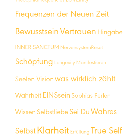
LOVEinity
TheSophiaFrequencies
Frequenzen der Neuen Zeit
Bewusstsein
Vertrauen
Hingabe
INNER SANCTUM
NervensystemReset
Schöpfung
Longevity
Manifestieren
was wirklich zählt
Seelen-Vision
EINSsein
Wahrheit
Sophias Perlen
Wahres
Sei Du
Wissen
Selbstliebe
Klarheit
True Self
Selbst
Erfüllung