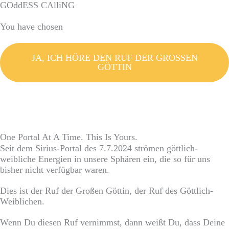
Zum
GOddESS CAlliNG
Inhalt
springen
You have chosen
JA, ICH HÖRE DEN RUF DER GROSSEN
GÖTTIN
One Portal At A Time. This Is Yours.
Seit dem Sirius-Portal des 7.7.2024 strömen göttlich-
weibliche Energien in unsere Sphären ein, die so für uns
bisher nicht verfügbar waren.
Dies ist der Ruf der Großen Göttin, der Ruf des Göttlich-
Weiblichen.
Wenn Du diesen Ruf vernimmst, dann weißt Du, dass Deine