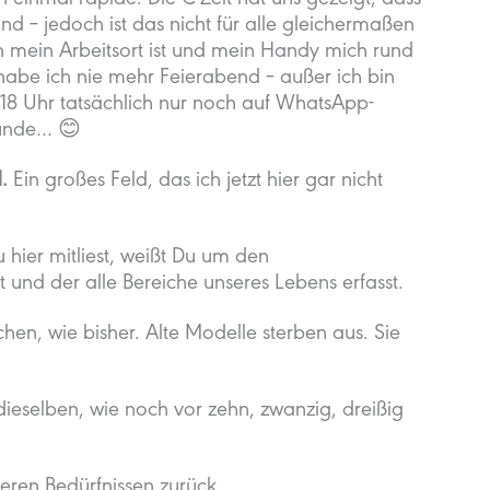
h einmal rapide. Die C-Zeit hat uns gezeigt, dass
nd – jedoch ist das nicht für alle gleichermaßen
 mein Arbeitsort ist und mein Handy mich rund
abe ich nie mehr Feierabend – außer ich bin
h 18 Uhr tatsächlich nur noch auf WhatsApp-
eunde… 😊
.
Ein großes Feld, das ich jetzt hier gar nicht
hier mitliest, weißt Du um den
t und der alle Bereiche unseres Lebens erfasst.
en, wie bisher. Alte Modelle sterben aus. Sie
ieselben, wie noch vor zehn, zwanzig, dreißig
nneren Bedürfnissen zurück.