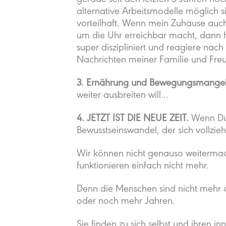
gerade seit den letzten 5 Jahren noc
alternative Arbeitsmodelle möglich si
vorteilhaft. Wenn mein Zuhause auch
um die Uhr erreichbar macht, dann h
super diszipliniert und reagiere nac
Nachrichten meiner Familie und Fr
3. Ernährung und Bewegungsmangel
weiter ausbreiten will…
4. JETZT IST DIE NEUE ZEIT.
Wenn Du 
Bewusstseinswandel, der sich vollzieh
Wir können nicht genauso weitermach
funktionieren einfach nicht mehr.
Denn die Menschen sind nicht mehr d
oder noch mehr Jahren.
Sie finden zu sich selbst und ihren i