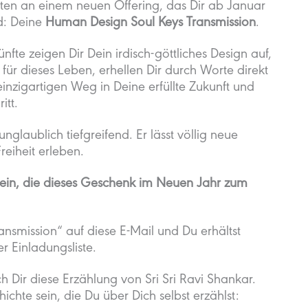
aten an einem neuen Offering, das Dir ab Januar
d: Deine
Human Design Soul Keys Transmission
.
fte zeigen Dir Dein irdisch-göttliches Design auf,
ür dieses Leben, erhellen Dir durch Worte direkt
nzigartigen Weg in Deine erfüllte Zukunft und
itt.
glaublich tiefgreifend. Er lässt völlig neue
eiheit erleben.
sein, die dieses Geschenk im Neuen Jahr zum
nsmission“ auf diese E-Mail und Du erhältst
r Einladungsliste.
ch Dir diese Erzählung von Sri Sri Ravi Shankar.
chte sein, die Du über Dich selbst erzählst: